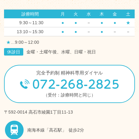
診療時間
月
火
水
木
金
土
9:30～11:30
●
●
－
●
●
★
13:10～15:30
●
●
－
●
－
－
★
…9:00～12:00
休診日
金曜・土曜午後、水曜、日曜・祝日
完全予約制 精神科専用ダイヤル
（受付：診療時間と同じ）
〒592-0014 高石市綾園1丁目11-13
南海本線
「高石駅」
徒歩2分